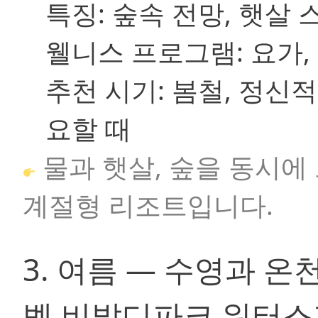
특징:
숲속 전망, 햇살 
웰니스 프로그램:
요가,
추천 시기:
봄철, 정신적
요할 때
물과 햇살, 숲을 동시에
계절형 리조트입니다.
3. 여름 — 수영과 온
벨 비발디파크 워터스