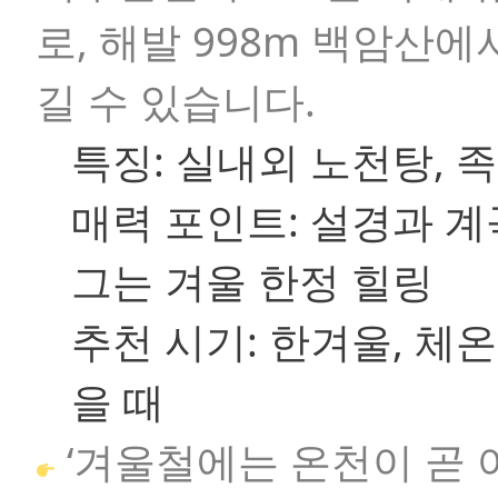
로, 해발 998m 백암산
길 수 있습니다.
특징:
실내외 노천탕, 족
매력 포인트:
설경과 계
그는 겨울 한정 힐링
추천 시기:
한겨울, 체온
을 때
‘겨울철에는 온천이 곧 